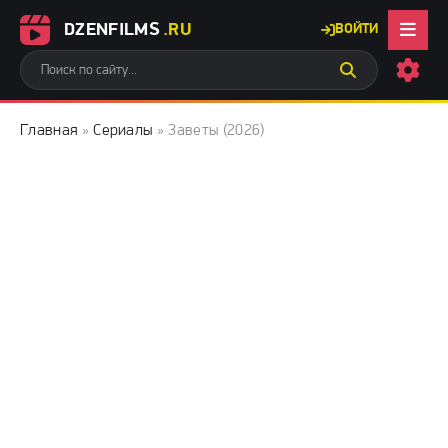
DZENFILMS
.RU
ВОЙТИ
Главная
»
Сериалы
» Заветы (2026)