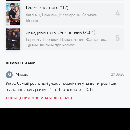
Время счастья (2017)
Фильмы, Комедии, Мелодрамы, Сериалы
98 мин
Звездный путь: Энтерпрайз (2001)
Сериалы, Боевики, Приключения, Фантастика,
Драмы, Фильмы про космос
98 мин
КОММЕНТАРИИ
М
Михаил
27.06.26
Ужас. Самый реальный ужас с первой минуты до титров. Как
выставить ноль рейтинг? Не 1 , это много. НОЛЬ.
СООБЩЕНИЯ ДЛЯ ИЗАБЕЛЬ (2026)
Г
Грек
10.11.24
Смотрибельно, представляю такое лицо с утра только глаза