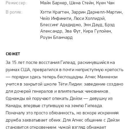
Режиссер:
Майк Баркер, Шена Стейн, Куен Чан
В ролях:
Хэтти Крагтен, Заррин Дарнелл-Мартин,
Чейз Инфинити, Люси Холлидэй,
Блессинг Адедиджо, Энн Дауд, Брэд
Александр, Эва Фут, Кира Гулойен,
Роуэн Бланчард
СЮЖЕТ
За 15 лет после восстания Гилеад, раскинувшийся на
руинах США, превратился в почти неприступную крепость
— порядки здесь теперь беспощадны. Агнес Маккензи
учится в закрытой школе Тёти Лидии: заведение создано
для дочерей генералов и влиятельных чиновников.
Однажды ей поручают опекать Дейзи — девушку из
Канады, впервые ступившую на землю Гилеада.
Поначалу это просто обязанность, но вскоре искренняя
дружба захватывает обеих. Для Агнес общение с Дейзи
становится откровением: чужой взгляд обнажает