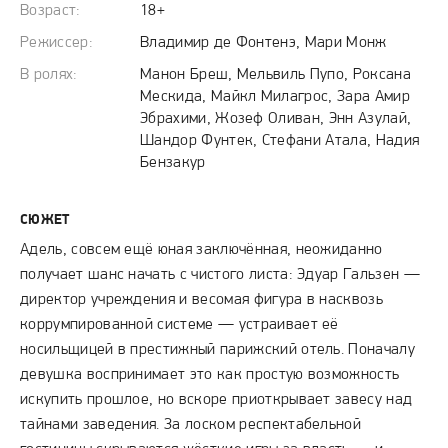
Возраст:
18+
Режиссер:
Владимир де Фонтенэ, Мари Монж
В ролях:
Манон Бреш, Мельвиль Пупо, Роксана
Мескида, Майкл Милагрос, Зара Амир
Эбрахими, Жозеф Оливан, Энн Азулай,
Шандор Фунтек, Стефани Атала, Надия
Бензакур
СЮЖЕТ
Адель, совсем ещё юная заключённая, неожиданно
получает шанс начать с чистого листа: Эдуар Гальзен —
директор учреждения и весомая фигура в насквозь
коррумпированной системе — устраивает её
носильщицей в престижный парижский отель. Поначалу
девушка воспринимает это как простую возможность
искупить прошлое, но вскоре приоткрывает завесу над
тайнами заведения. За лоском респектабельной