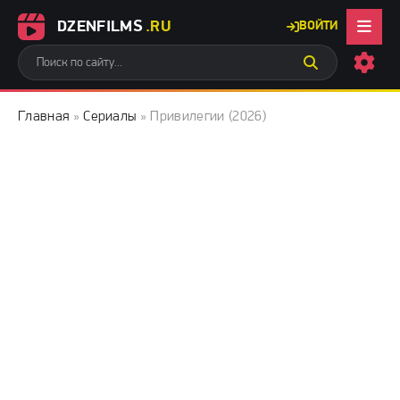
DZENFILMS
.RU
ВОЙТИ
Главная
»
Сериалы
» Привилегии (2026)