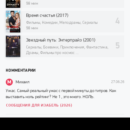
98 мин
Время счастья (2017)
Фильмы, Комедии, Мелодрамы, Сериалы
98 мин
Звездный путь: Энтерпрайз (2001)
Сериалы, Боевики, Приключения, Фантастика,
Драмы, Фильмы про космос
98 мин
КОММЕНТАРИИ
М
Михаил
27.06.26
Ужас. Самый реальный ужас с первой минуты до титров. Как
выставить ноль рейтинг? Не 1 , это много. НОЛЬ.
СООБЩЕНИЯ ДЛЯ ИЗАБЕЛЬ (2026)
Г
Грек
10.11.24