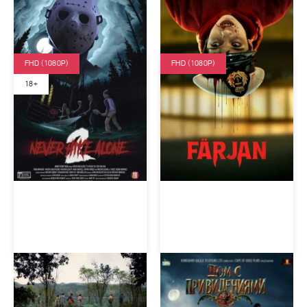
(2023)
США, Великобритания,
Исландия, Дания, Швеция,
США / 01:13
Финляндия, Норвегия
FHD (1080P)
FHD (1080P)
18+
Сальмокчи (2026)
Дом с привидениями
(2026)
Корея Южная / 1 ч 35 мин
Индия / 2 ч 53 мин