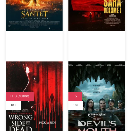
Кэппс-Кроссинг: По ту
Пасть дьявола (2026)
сторону смерти (2026)
США / —
США / —
FHD (1080P)
TS
18+
18+