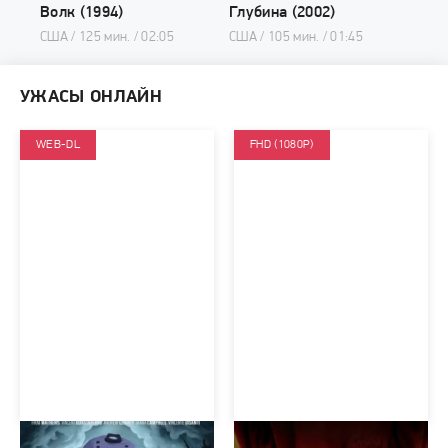
Волк (1994)
Глубина (2002)
Дет
США / 125 мин. / 02:05
США / 105 мин. / 01:45
США 
УЖАСЫ ОНЛАЙН
WEB-DL
FHD (1080P)
Не ходи один в поход 2
Кровавый круиз (2025)