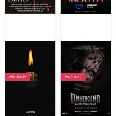
Левит (2026)
Пиноккио:
Раскрепощённый (2026)
Австралия / 1 ч 28 мин
США, Великобритания / 1 ч 22
мин
FHD (1080P)
FHD (1080P)