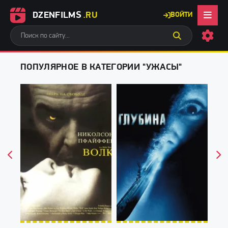
DZENFILMS
.RU
ВОЙТИ
ПОПУЛЯРНОЕ В КАТЕГОРИИ "УЖАСЫ"