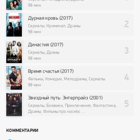
98 мин
Дурная кровь (2017)
Сериалы, Криминал, Драмы
98 мин
Династия (2017)
Сериалы, Драмы
98 мин
Время счастья (2017)
Фильмы, Комедии, Мелодрамы, Сериалы
98 мин
Звездный путь: Энтерпрайз (2001)
Сериалы, Боевики, Приключения, Фантастика,
Драмы, Фильмы про космос
98 мин
КОММЕНТАРИИ