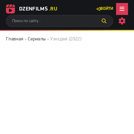
DZENFILMS
.RU
ВОЙТИ
Главная
»
Сериалы
» Уэнздей (2022)