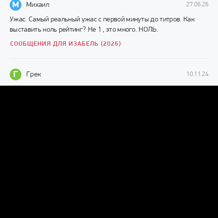
М
Михаил
27.06.26
Ужас. Самый реальный ужас с первой минуты до титров. Как
выставить ноль рейтинг? Не 1 , это много. НОЛЬ.
СООБЩЕНИЯ ДЛЯ ИЗАБЕЛЬ (2026)
Г
Грек
10.11.24
Смотрибельно, представляю такое лицо с утра только глаза
открыв. 🥵
УЛЫБКА (2022)
И
Иван
08.06.24
Фильм клас мне очень понравилось страшно
ТРЯПИЧНАЯ КУКЛА (1999)
Д
д
07.05.24