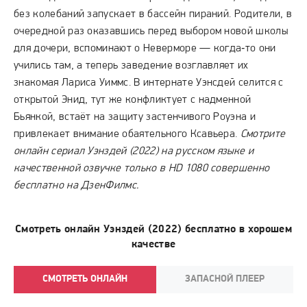
без колебаний запускает в бассейн пираний. Родители, в
очередной раз оказавшись перед выбором новой школы
для дочери, вспоминают о Неверморе — когда‑то они
учились там, а теперь заведение возглавляет их
знакомая Лариса Уиммс. В интернате Уэнсдей селится с
открытой Энид, тут же конфликтует с надменной
Бьянкой, встаёт на защиту застенчивого Роуэна и
привлекает внимание обаятельного Ксавьера.
Смотрите
онлайн сериал Уэнздей (2022) на русском языке и
качественной озвучке только в HD 1080 совершенно
бесплатно на ДзенФилмс.
Смотреть онлайн Уэнздей (2022) бесплатно в хорошем
качестве
СМОТРЕТЬ ОНЛАЙН
ЗАПАСНОЙ ПЛЕЕР