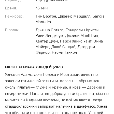
Перевод:
Укр. Дубльований
Время:
45 мин
Режиссер:
Тим Бёртон, Джеймс Маршалл, Gandja
Monteiro
В ролях:
Дженна Ортега, Гвендолин Кристи,
Рики Линдхоум, Джейми МакШейн,
Хантер Дуэн, Перси Хайнс Уайт, Эмма
Майерс, Джой Сандай, Джорджи
Фармер, Наоми Танкел
СЮЖЕТ СЕРИАЛА УЭНЗДЕЙ (2022)
Уэнсдей Адамс, дочь Гомеса и Мортишии, живёт по
законам готической эстетики: волосы — чёрные как
смоль, платья — глухие и мрачные, а нрав — дерзкий и
неукротимый. Пагсли, её добродушный братишка, обычно
мирится с её едкими шутками, но всё меняется, когда
старшеклассники запирают мальчика в шкафчике. Узнав,
что обидчики готовятся к игре в водное поло, Уэнсдей