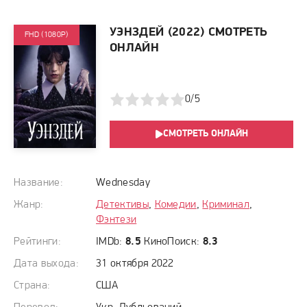
УЭНЗДЕЙ (2022) СМОТРЕТЬ
FHD (1080P)
ОНЛАЙН
1
2
3
4
5
0/5
СМОТРЕТЬ ОНЛАЙН
Название:
Wednesday
Жанр:
Детективы
,
Комедии
,
Криминал
,
Фэнтези
Рейтинги:
IMDb:
8.5
КиноПоиск:
8.3
Дата выхода:
31 октября 2022
Страна:
США