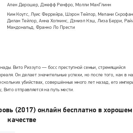
Ален Дерошер, Джефф Ренфро, Молли МакГлинн
Ким Коутс, Луис Феррейра, Шэрон Тейлор, Мелани Скрофан
Дилан Тейлор, Анна Хопкинс, Дэниэл Кэш, Лиза Берри, Рай
Макдональд, Франко Ло Прести
анады. Вито Риззуто — босс преступной семьи, стремящийся
еаля. Он делает значительные успехи, но после того, как в н
нескольких убийствах, совершённых много лет назад, его импер
, Вито отправляется на путь мести.
ровь (2017) онлайн бесплатно в хорошем
качестве