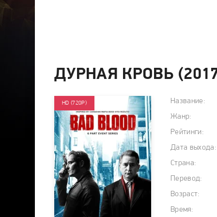
ДУРНАЯ КРОВЬ (201
Название:
HD (720P)
Жанр:
Рейтинги:
Дата выхода:
Страна:
Перевод:
Возраст:
Время: