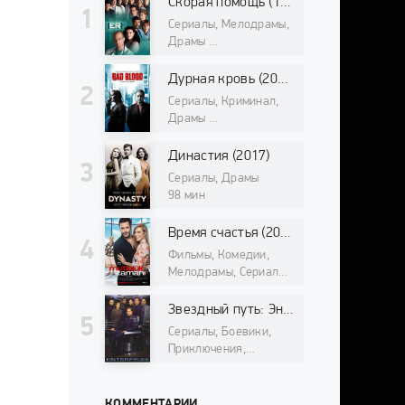
Скорая помощь (1994)
Сериалы, Мелодрамы,
Драмы
98 мин
Дурная кровь (2017)
Сериалы, Криминал,
Драмы
98 мин
Династия (2017)
Сериалы, Драмы
98 мин
Время счастья (2017)
Фильмы, Комедии,
Мелодрамы, Сериалы
98 мин
Звездный путь: Энтерпрайз (2001)
Сериалы, Боевики,
Приключения,
Фантастика, Драмы,
Фильмы про космос
98 мин
КОММЕНТАРИИ