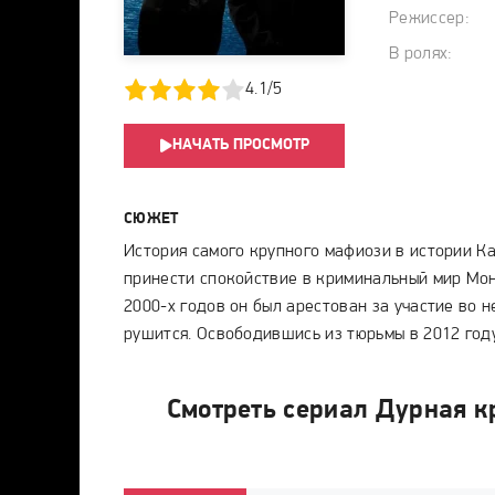
Режиссер:
В ролях:
1
2
3
4
5
4.1/5
НАЧАТЬ ПРОСМОТР
СЮЖЕТ
История самого крупного мафиози в истории К
принести спокойствие в криминальный мир Монр
2000-х годов он был арестован за участие во 
рушится. Освободившись из тюрьмы в 2012 году
Смотреть сериал Дурная к