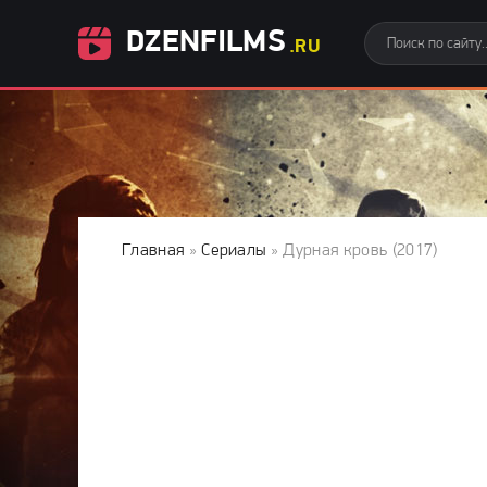
DZENFILMS
.RU
Главная
»
Сериалы
» Дурная кровь (2017)