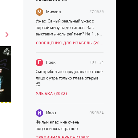
М
Михаил
27.06.26
Ужас. Самый реальный ужас с
первой минуты до титров. Как
выставить ноль рейтинг? Не 1 , это
много. НОЛЬ.
СООБЩЕНИЯ ДЛЯ ИЗАБЕЛЬ (2026)
Г
Грек
10.11.24
Смотрибельно, представляю такое
лицо с утра только глаза открыв.
🥵
УЛЫБКА (2022)
И
Иван
08.06.24
Фильм клас мне очень
понравилось страшно
ТРЯПИЧНАЯ КУКЛА (1999)