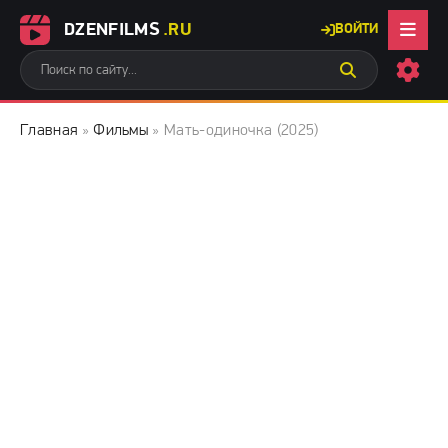
DZENFILMS
.RU
ВОЙТИ
Главная
»
Фильмы
» Мать-одиночка (2025)