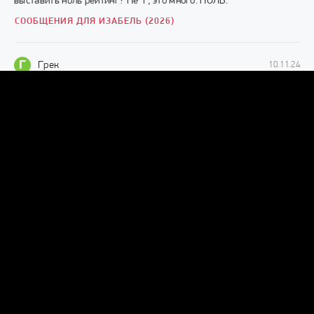
выставить ноль рейтинг? Не 1 , это много. НОЛЬ.
СООБЩЕНИЯ ДЛЯ ИЗАБЕЛЬ (2026)
Г
Грек
10.11.24
Смотрибельно, представляю такое лицо с утра только глаза
открыв. 🥵
УЛЫБКА (2022)
И
Иван
08.06.24
Фильм клас мне очень понравилось страшно
ТРЯПИЧНАЯ КУКЛА (1999)
Д
д
07.05.24
хороший фильм
ПОБЕЖДАЯ ЛОНДОН (2001)