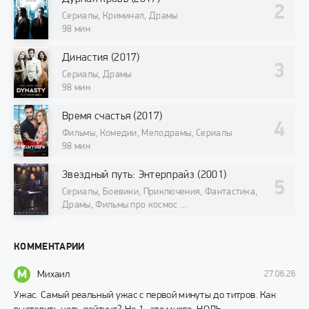
Сериалы, Криминал, Драмы
98 мин
Династия (2017)
Сериалы, Драмы
98 мин
Время счастья (2017)
Фильмы, Комедии, Мелодрамы, Сериалы
98 мин
Звездный путь: Энтерпрайз (2001)
Сериалы, Боевики, Приключения, Фантастика,
Драмы, Фильмы про космос
98 мин
КОММЕНТАРИИ
М
Михаил
27.06.26
Ужас. Самый реальный ужас с первой минуты до титров. Как