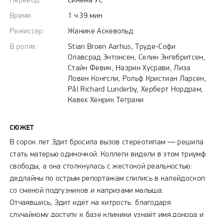
Перевод:
Синема УС
Время:
1 ч 39 мин
Режиссер:
Жанике Аскевольд
В ролях:
Stian Broen Aarhus, Труде-Софи
Олавсрад Энтонсен, Селин Энгебритсен,
Стайн Февик, Назрин Хусрави, Лиза
Ловен Конгсли, Рольф Кристиан Ларсен,
Pål Richard Lunderby, Херберт Нордрам,
Кавех Хенрик Теграни
СЮЖЕТ
В сорок лет Эдит бросила вызов стереотипам — решила
стать матерью одиночкой. Коллеги видели в этом триумф
свободы, а она столкнулась с жестокой реальностью:
дедлайны по острым репортажам слились в калейдоскоп
со сменой подгузников и капризами малыша.
Отчаявшись, Эдит идёт на хитрость: благодаря
случайному доступу к базе клиники узнаёт имя донора и