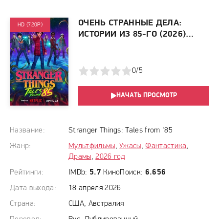
ОЧЕНЬ СТРАННЫЕ ДЕЛА:
HD (720P)
ИСТОРИИ ИЗ 85-ГО (2026)
СМОТРЕТЬ ОНЛАЙН
1
2
3
4
5
0/5
НАЧАТЬ ПРОСМОТР
Название:
Stranger Things: Tales from '85
Жанр:
Мультфильмы
,
Ужасы
,
Фантастика
,
Драмы
,
2026 год
Рейтинги:
IMDb:
5.7
КиноПоиск:
6.656
Дата выхода:
18 апреля 2026
Страна:
США, Австралия