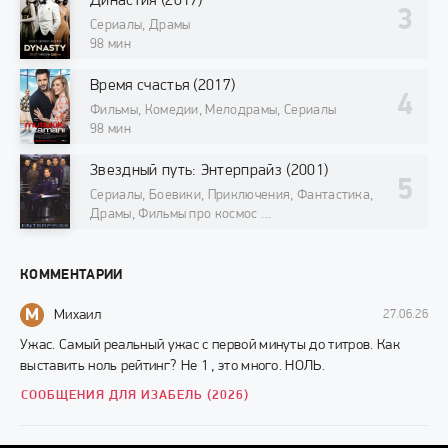
Династия (2017)
Сериалы, Драмы
98 мин
Время счастья (2017)
Фильмы, Комедии, Мелодрамы, Сериалы
98 мин
Звездный путь: Энтерпрайз (2001)
Сериалы, Боевики, Приключения, Фантастика,
Драмы, Фильмы про космос
98 мин
КОММЕНТАРИИ
М
Михаил
27.06.26
Ужас. Самый реальный ужас с первой минуты до титров. Как
выставить ноль рейтинг? Не 1 , это много. НОЛЬ.
СООБЩЕНИЯ ДЛЯ ИЗАБЕЛЬ (2026)