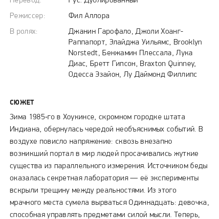
Перевод:
Рус. Дублированный
Режиссер:
Фил Аллора
В ролях:
Джанин Гарофало, Джоли Хоанг-
Раппапорт, Элайджа Уильямс, Brooklyn
Norstedt, Бенжамин Плессала, Лука
Диас, Бретт Гипсон, Braxton Quinney,
Одесса Эзайон, Лу Даймонд Филлипс
СЮЖЕТ
Зима 1985‑го в Хоукинсе, скромном городке штата
Индиана, обернулась чередой необъяснимых событий. В
воздухе повисло напряжение: сквозь внезапно
возникший портал в мир людей просачивались жуткие
существа из параллельного измерения. Источником беды
оказалась секретная лаборатория — её эксперименты
вскрыли трещину между реальностями. Из этого
мрачного места сумела вырваться Одиннадцать: девочка,
способная управлять предметами силой мысли. Теперь,