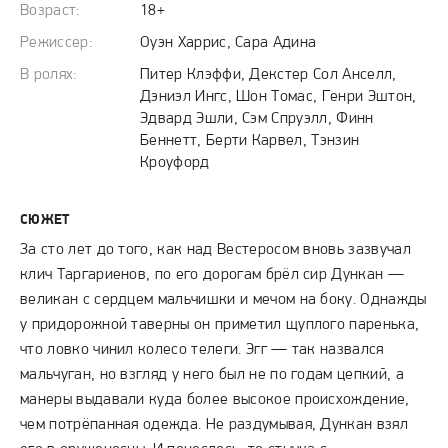
Возраст:
18+
Режиссер:
Оуэн Харрис, Сара Адина
В ролях:
Питер Клэффи, Декстер Сол Анселл,
Дэниэл Ингс, Шон Томас, Генри Эштон,
Эдвард Эшли, Сэм Спруэлл, Финн
Беннетт, Берти Карвел, Тэнзин
Кроуфорд
СЮЖЕТ
За сто лет до того, как над Вестеросом вновь зазвучал
клич Таргариенов, по его дорогам брёл сир Дункан —
великан с сердцем мальчишки и мечом на боку. Однажды
у придорожной таверны он приметил щуплого паренька,
что ловко чинил колесо телеги. Эгг — так назвался
мальчуган, но взгляд у него был не по годам цепкий, а
манеры выдавали куда более высокое происхождение,
чем потрёпанная одежда. Не раздумывая, Дункан взял