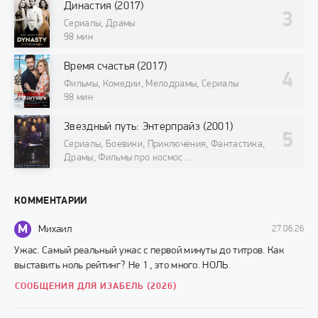
Династия (2017)
Сериалы, Драмы
98 мин
Время счастья (2017)
Фильмы, Комедии, Мелодрамы, Сериалы
98 мин
Звездный путь: Энтерпрайз (2001)
Сериалы, Боевики, Приключения, Фантастика,
Драмы, Фильмы про космос
98 мин
КОММЕНТАРИИ
М
Михаил
27.06.26
Ужас. Самый реальный ужас с первой минуты до титров. Как
выставить ноль рейтинг? Не 1 , это много. НОЛЬ.
СООБЩЕНИЯ ДЛЯ ИЗАБЕЛЬ (2026)