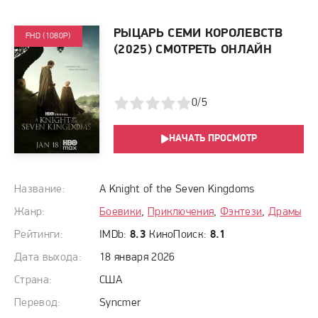
РЫЦАРЬ СЕМИ КОРОЛЕВСТВ
FHD (1080P)
(2025) СМОТРЕТЬ ОНЛАЙН
1
2
3
4
5
0/5
НАЧАТЬ ПРОСМОТР
Название:
A Knight of the Seven Kingdoms
Жанр:
Боевики
,
Приключения
,
Фэнтези
,
Драмы
Рейтинги:
IMDb:
8.3
КиноПоиск:
8.1
Дата выхода:
18 января 2026
Страна:
США
Перевод:
Syncmer