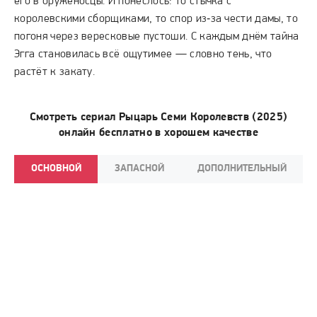
его в оруженосцы. И понеслось: то стычка с
королевскими сборщиками, то спор из‑за чести дамы, то
погоня через вересковые пустоши. С каждым днём тайна
Эгга становилась всё ощутимее — словно тень, что
растёт к закату.
Смотреть сериал Рыцарь Семи Королевств (2025)
онлайн бесплатно в хорошем качестве
ОСНОВНОЙ
ЗАПАСНОЙ
ДОПОЛНИТЕЛЬНЫЙ