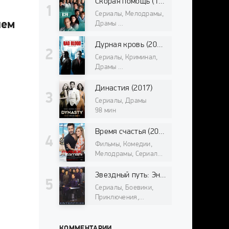
Скорая помощь (1994)
Сериалы, Мелодрамы,
шем
Драмы
98 мин
Дурная кровь (2017)
Сериалы, Криминал,
Драмы
98 мин
Династия (2017)
Сериалы, Драмы
98 мин
Время счастья (2017)
Фильмы, Комедии,
Мелодрамы, Сериалы
98 мин
Звездный путь: Энтерпрайз (2001)
Сериалы, Боевики,
Приключения,
Фантастика, Драмы,
Фильмы про космос
98 мин
КОММЕНТАРИИ