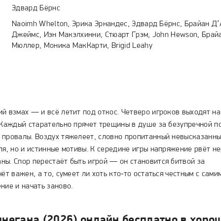
Эдвард Бёрнс
Naoimh Whelton, Эрика Эрнандес, Эдвард Бёрнс, Брайан Д’
Джеймс, Иэн Макэлхинни, Стюарт Грэм, John Hewson, Брай
Мюллер, Моника МакКарти, Brigid Leahy
й взмах — и всё летит под откос. Четверо игроков выходят на
 Каждый старательно прячет трещины в душе за безупречной п
 провалы. Воздух тяжелеет, словно пропитанный невысказанны
ля, но и истинные мотивы. К середине игры напряжение рвёт не
ны. Спор перестаёт быть игрой — он становится битвой за
ёт важен, а то, сумеет ли хоть кто‑то остаться честным с сами
ние и начать заново.
негана (2026) онлайн бесплатно в хоро