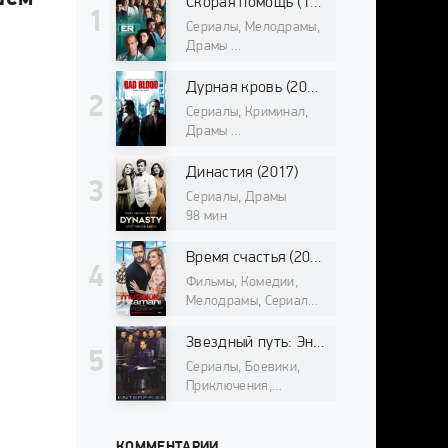
Скорая помощь (1994)
Сериалы, Мелодрамы,
Драмы
98 мин
Дурная кровь (2017)
Сериалы, Криминал,
Драмы
98 мин
Династия (2017)
Сериалы, Драмы
98 мин
Время счастья (2017)
Фильмы, Комедии,
Мелодрамы, Сериалы
98 мин
Звездный путь: Энтерпрайз (2001)
Сериалы, Боевики,
Приключения,
Фантастика, Драмы,
Фильмы про космос
98 мин
КОММЕНТАРИИ