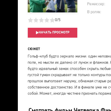
Режиссер:
В ролях:
1
2
3
4
5
0/5
НАЧАТЬ ПРОСМОТР
СЮЖЕТ
Гольф-клуб будто зеркало жизни: один неловки
поле, но мысли их далеко от лунок и флажков.
будто идеальный замах способен скрыть любые
густой туман скрадывает не только контуры по
прошлое выползает наружу, обнажая старые ра
собственное достоинство. И в финале уже не сч
собой. Может, иногда честнее признать пораже
Смотреть фильм Четверка Фин