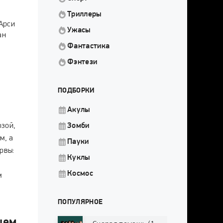
Триллеры
Арси
Ужасы
ан
Фантастика
Фэнтези
ПОДБОРКИ
Акулы
озой,
Зомби
м, а
Пауки
рвы:
Куклы
Космос
м
ПОПУЛЯРНОЕ
шем