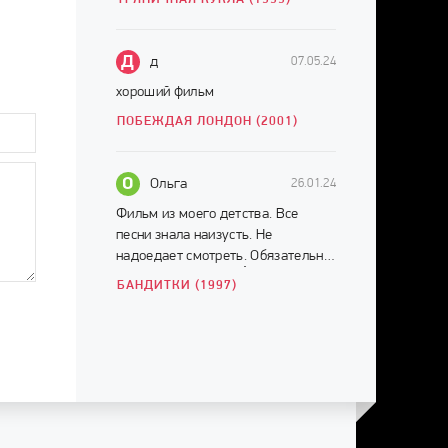
Д
д
07.05.24
хороший фильм
ПОБЕЖДАЯ ЛОНДОН (2001)
О
Ольга
26.01.24
Фильм из моего детства. Все
песни знала наизусть. Не
надоедает смотреть. Обязательно
смотреть до конца ☝️
БАНДИТКИ (1997)