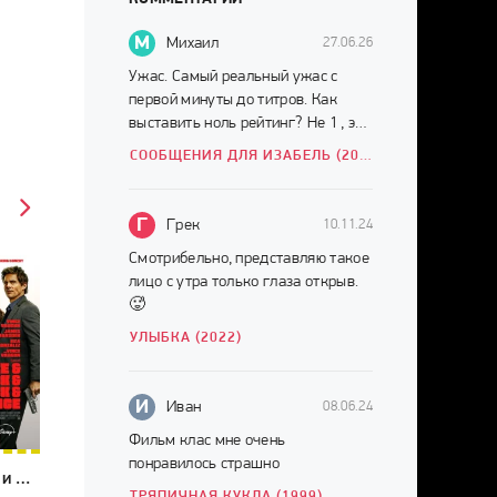
М
Михаил
27.06.26
Ужас. Самый реальный ужас с
первой минуты до титров. Как
выставить ноль рейтинг? Не 1 , это
много. НОЛЬ.
СООБЩЕНИЯ ДЛЯ ИЗАБЕЛЬ (2026)
Г
Грек
10.11.24
Смотрибельно, представляю такое
лицо с утра только глаза открыв.
🥵
УЛЫБКА (2022)
И
Иван
08.06.24
Фильм клас мне очень
понравилось страшно
Майк и Ник и Ник и Элис (2026)
ТРЯПИЧНАЯ КУКЛА (1999)