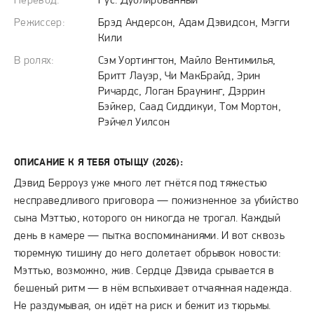
Перевод:
Рус. Дублированный
Режиссер:
Брэд Андерсон, Адам Дэвидсон, Мэгги
Кили
В ролях:
Сэм Уортингтон, Майло Вентимилья,
Бритт Лауэр, Чи МакБрайд, Эрин
Ричардс, Логан Браунинг, Дэррин
Бэйкер, Саад Сиддикуи, Том Мортон,
Рэйчел Уилсон
ОПИСАНИЕ К Я ТЕБЯ ОТЫЩУ (2026):
Дэвид Берроуз уже много лет гнётся под тяжестью
несправедливого приговора — пожизненное за убийство
сына Мэттью, которого он никогда не трогал. Каждый
день в камере — пытка воспоминаниями. И вот сквозь
тюремную тишину до него долетает обрывок новости:
Мэттью, возможно, жив. Сердце Дэвида срывается в
бешеный ритм — в нём вспыхивает отчаянная надежда.
Не раздумывая, он идёт на риск и бежит из тюрьмы.