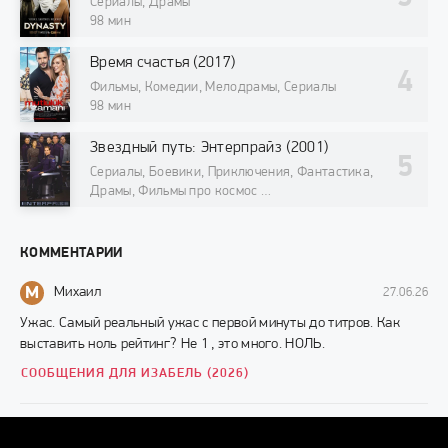
Сериалы, Драмы
98 мин
Время счастья (2017)
Фильмы, Комедии, Мелодрамы, Сериалы
98 мин
Звездный путь: Энтерпрайз (2001)
Сериалы, Боевики, Приключения, Фантастика,
Драмы, Фильмы про космос
98 мин
КОММЕНТАРИИ
М
Михаил
27.06.26
Ужас. Самый реальный ужас с первой минуты до титров. Как
выставить ноль рейтинг? Не 1 , это много. НОЛЬ.
СООБЩЕНИЯ ДЛЯ ИЗАБЕЛЬ (2026)
Г
Грек
10.11.24