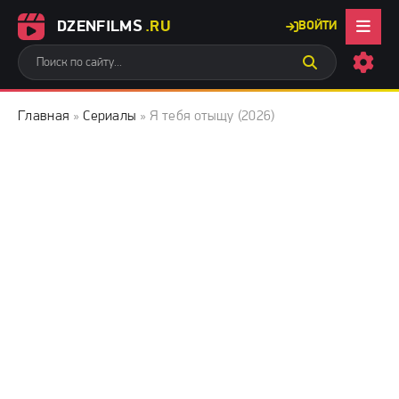
DZENFILMS
.RU
ВОЙТИ
Главная
»
Сериалы
» Я тебя отыщу (2026)