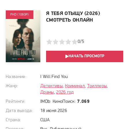
Я ТЕБЯ ОТЫЩУ (2026)
FHD (1080P)
СМОТРЕТЬ ОНЛАЙН
1
2
3
4
5
0/5
НАЧАТЬ ПРОСМОТР
Название:
I Will Find You
Жанр:
Детективы
,
Криминал
,
Триллеры
,
Драмы
,
2026 год
Рейтинги:
IMDb:
КиноПоиск:
7.069
Дата выхода:
18 июня 2026
Страна:
США