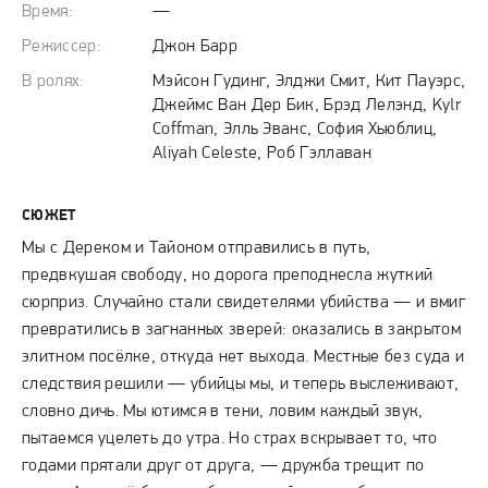
Время:
—
Режиссер:
Джон Барр
В ролях:
Мэйсон Гудинг, Элджи Смит, Кит Пауэрс,
Джеймс Ван Дер Бик, Брэд Лелэнд, Kylr
Coffman, Элль Эванс, София Хьюблиц,
Aliyah Celeste, Роб Гэллаван
СЮЖЕТ
Мы с Дереком и Тайоном отправились в путь,
предвкушая свободу, но дорога преподнесла жуткий
сюрприз. Случайно стали свидетелями убийства — и вмиг
превратились в загнанных зверей: оказались в закрытом
элитном посёлке, откуда нет выхода. Местные без суда и
следствия решили — убийцы мы, и теперь выслеживают,
словно дичь. Мы ютимся в тени, ловим каждый звук,
пытаемся уцелеть до утра. Но страх вскрывает то, что
годами прятали друг от друга, — дружба трещит по