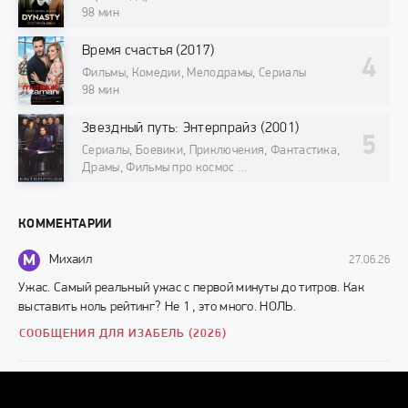
98 мин
Время счастья (2017)
Фильмы, Комедии, Мелодрамы, Сериалы
98 мин
Звездный путь: Энтерпрайз (2001)
Сериалы, Боевики, Приключения, Фантастика,
Драмы, Фильмы про космос
98 мин
КОММЕНТАРИИ
М
Михаил
27.06.26
Ужас. Самый реальный ужас с первой минуты до титров. Как
выставить ноль рейтинг? Не 1 , это много. НОЛЬ.
СООБЩЕНИЯ ДЛЯ ИЗАБЕЛЬ (2026)
Г
Грек
10.11.24