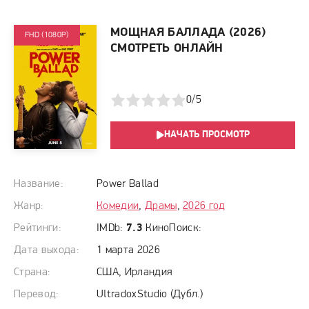
МОЩНАЯ БАЛЛАДА (2026)
FHD (1080P)
СМОТРЕТЬ ОНЛАЙН
1
2
3
4
5
0/5
НАЧАТЬ ПРОСМОТР
Название:
Power Ballad
Жанр:
Комедии
,
Драмы
,
2026 год
Рейтинги:
IMDb:
7.3
КиноПоиск:
Дата выхода:
1 марта 2026
Страна:
США, Ирландия
Перевод:
UltradoxStudio (Дубл.)