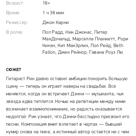
Возраст:
18+
Время:
1 ч 38 мин
Режиссер:
Джон Карни
В ролях:
Пол Радд, Ник Джонас, Питер
МакДональд, Марселла Планкетт, Рори
Кинэн, Кит МакЭрлин, Пол Рейд, Beth
Fallon, Джек Рейнор, Гавана Роуз Лю
СЮЖЕТ
Гитарист Рик давно оставил амбиции покорить большую
сцену — теперь он играет каверы на свадьбах. Всё
меняется, когда он встречает Дэнни — музыканта, чья
звезда едва теплится. Ночью на репетиции между ними
возникает взаимопонимание, но радость оказывается
недолгой: Рик узнаёт, что Дэнни бесстыдно присвоил его
песню. Композиция вмиг взлетает в чартах — бывший
кумир снова на пике, а истинный автор остаётся ни с чем.