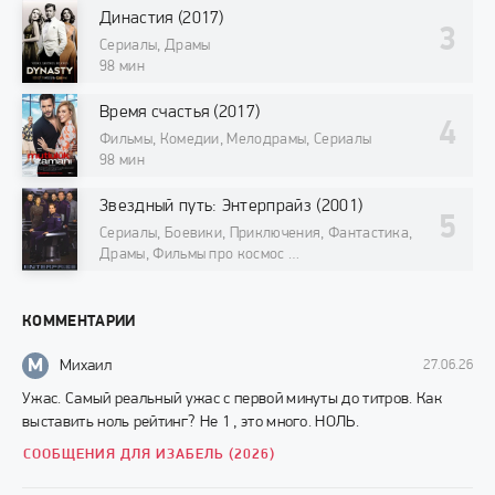
Династия (2017)
Сериалы, Драмы
98 мин
Время счастья (2017)
Фильмы, Комедии, Мелодрамы, Сериалы
98 мин
Звездный путь: Энтерпрайз (2001)
Сериалы, Боевики, Приключения, Фантастика,
Драмы, Фильмы про космос
98 мин
КОММЕНТАРИИ
М
Михаил
27.06.26
Ужас. Самый реальный ужас с первой минуты до титров. Как
выставить ноль рейтинг? Не 1 , это много. НОЛЬ.
СООБЩЕНИЯ ДЛЯ ИЗАБЕЛЬ (2026)