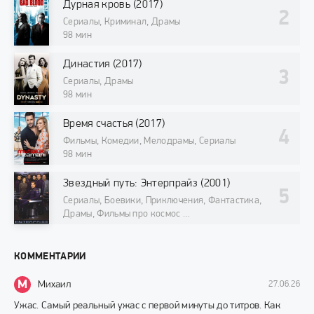
Дурная кровь (2017)
Сериалы, Криминал, Драмы
98 мин
Династия (2017)
Сериалы, Драмы
98 мин
Время счастья (2017)
Фильмы, Комедии, Мелодрамы, Сериалы
98 мин
Звездный путь: Энтерпрайз (2001)
Сериалы, Боевики, Приключения, Фантастика,
Драмы, Фильмы про космос
98 мин
КОММЕНТАРИИ
М
Михаил
27.06.26
Ужас. Самый реальный ужас с первой минуты до титров. Как