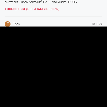
выставить ноль рейтинг? Не 1 , это много. НОЛЬ.
СООБЩЕНИЯ ДЛЯ ИЗАБЕЛЬ (2026)
Г
Грек
10.11.24
Смотрибельно, представляю такое лицо с утра только глаза
открыв. 🥵
УЛЫБКА (2022)
И
Иван
08.06.24
Фильм клас мне очень понравилось страшно
ТРЯПИЧНАЯ КУКЛА (1999)
Д
д
07.05.24
хороший фильм
ПОБЕЖДАЯ ЛОНДОН (2001)