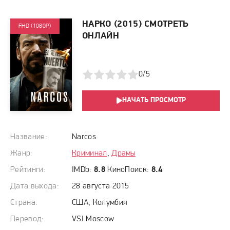
НАРКО (2015) СМОТРЕТЬ
FHD (1080P)
ОНЛАЙН
1
2
3
4
5
0/5
НАЧАТЬ ПРОСМОТР
Название:
Narcos
Жанр:
Криминал
,
Драмы
Рейтинги:
IMDb:
8.8
КиноПоиск:
8.4
Дата выхода:
28 августа 2015
Страна:
США, Колумбия
Перевод:
VSI Moscow