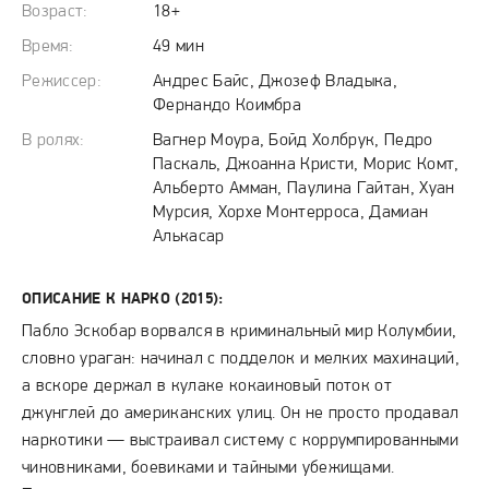
Возраст:
18+
Время:
49 мин
Режиссер:
Андрес Байс, Джозеф Владыка,
Фернандо Коимбра
В ролях:
Вагнер Моура, Бойд Холбрук, Педро
Паскаль, Джоанна Кристи, Морис Комт,
Альберто Амман, Паулина Гайтан, Хуан
Мурсия, Хорхе Монтерроса, Дамиан
Алькасар
ОПИСАНИЕ К НАРКО (2015):
Пабло Эскобар ворвался в криминальный мир Колумбии,
словно ураган: начинал с подделок и мелких махинаций,
а вскоре держал в кулаке кокаиновый поток от
джунглей до американских улиц. Он не просто продавал
наркотики — выстраивал систему с коррумпированными
чиновниками, боевиками и тайными убежищами.