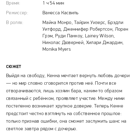
Время:
1 ч 54 мин
Режиссер:
Ванесса Касвиль
В ролях:
Майка Монро, Тайрик Уизерс, Брэдли
Уитфорд, Дженнифер Робертсон, Лорен
Грэм, Руди Панкоу, Lainey Wilson,
Николас Дюверней, Хилари Джардин,
Monika Myers
СЮЖЕТ
Выйдя на свободу, Кенна мечтает вернуть любовь дочери
— но мир словно сговорился против неё. Почти все
отворачиваются, лишь хозяин бара, каким‑то образом
связанный с ребёнком, проявляет участие. Между ними
постепенно возникает хрупкое доверие. Теперь Кенне
предстоит честно взглянуть на собственное прошлое:
только признав ошибки, она сможет заслужить шанс на
светлое завтра рядом с дочерью.