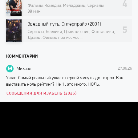
Фильмы, Комедии, Мелодрамы, Сериалы
98 мин
Звездный путь: Энтерпрайз (2001)
Сериалы, Боевики, Приключения, Фантастика,
Драмы, Фильмы про космос
98 мин
КОММЕНТАРИИ
М
Михаил
27.06.26
Ужас. Самый реальный ужас с первой минуты до титров. Как
выставить ноль рейтинг? Не 1 , это много. НОЛЬ.
СООБЩЕНИЯ ДЛЯ ИЗАБЕЛЬ (2026)
Г
Грек
10.11.24
Смотрибельно, представляю такое лицо с утра только глаза
открыв. 🥵
УЛЫБКА (2022)