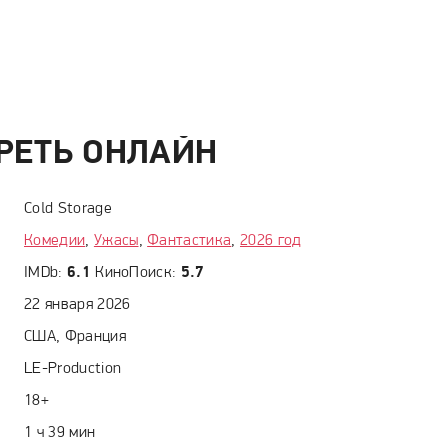
ТРЕТЬ ОНЛАЙН
Cold Storage
Комедии
,
Ужасы
,
Фантастика
,
2026 год
IMDb:
6.1
КиноПоиск:
5.7
22 января 2026
США, Франция
LE-Production
18+
1 ч 39 мин