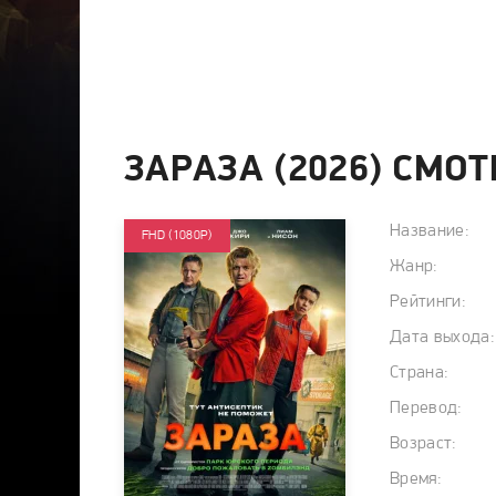
ЗАРАЗА (2026) СМО
Название:
FHD (1080P)
Жанр:
Рейтинги:
Дата выхода:
Страна:
Перевод:
Возраст:
Время: