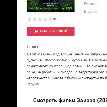
Режиссер:
В ролях:
1
2
3
4
5
0/5
НАЧАТЬ ПРОСМОТР
СЮЖЕТ
Десятилетиями под толщей земли на заброшен
пугающей способностью к мутациям. Из‑за вне
захватывает контроль над всеми, кто оказался
обычные работники склада на территории базы
человечества. Вместе с бывшим экспертом по 
наружу.
Смотреть фильм Зараза (20