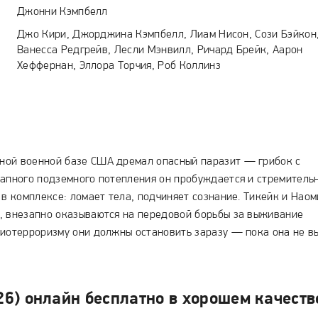
Джонни Кэмпбелл
Джо Кири, Джорджина Кэмпбелл, Лиам Нисон, Сози Бэйкон
Ванесса Редгрейв, Лесли Мэнвилл, Ричард Брейк, Аарон
Хеффернан, Эллора Торчия, Роб Коллинз
ной военной базе США дремал опасный паразит — грибок с
запного подземного потепления он пробуждается и стремитель
 в комплексе: ломает тела, подчиняет сознание. Тикейк и Наом
, внезапно оказываются на передовой борьбы за выживание
биотерроризму они должны остановить заразу — пока она не 
26) онлайн бесплатно в хорошем качеств