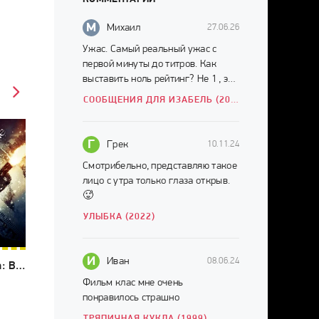
М
Михаил
27.06.26
Ужас. Самый реальный ужас с
первой минуты до титров. Как
выставить ноль рейтинг? Не 1 , это
много. НОЛЬ.
СООБЩЕНИЯ ДЛЯ ИЗАБЕЛЬ (2026)
Г
Грек
10.11.24
Смотрибельно, представляю такое
лицо с утра только глаза открыв.
🥵
УЛЫБКА (2022)
И
Иван
08.06.24
Обитель зла: Возмездие (2012)
Фильм клас мне очень
понравилось страшно
ТРЯПИЧНАЯ КУКЛА (1999)