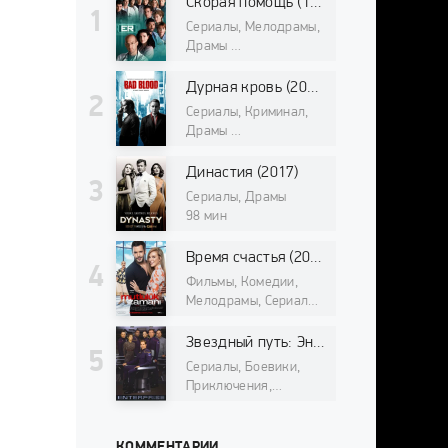
Скорая помощь (1994)
Сериалы, Мелодрамы,
Драмы
98 мин
Дурная кровь (2017)
Сериалы, Криминал,
Драмы
98 мин
Династия (2017)
Сериалы, Драмы
98 мин
Время счастья (2017)
Фильмы, Комедии,
Мелодрамы, Сериалы
98 мин
Звездный путь: Энтерпрайз (2001)
Сериалы, Боевики,
Приключения,
Фантастика, Драмы,
Фильмы про космос
98 мин
КОММЕНТАРИИ