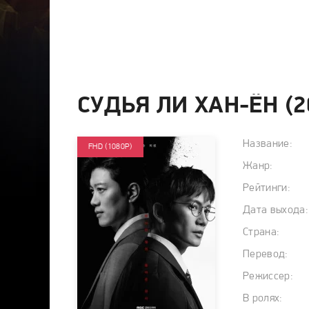
СУДЬЯ ЛИ ХАН-ЁН (
Название:
FHD (1080P)
Жанр:
Рейтинги:
Дата выхода:
Страна:
Перевод:
Режиссер:
В ролях: