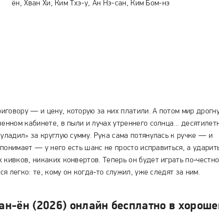
ён, Хван Хи, Ким Тхэ-у, Ан Нэ-сан, Ким Бом-нэ
говору — и цену, которую за них платили. А потом мир дрогну
венном кабинете, в пыли и лучах утреннего солнца… десятилет
«уладил» за круглую сумму. Рука сама потянулась к ручке — и
И понимает — у него есть шанс не просто исправиться, а ударит
 кивков, никаких конвертов. Теперь он будет играть по‑честн
ся легко: те, кому он когда‑то служил, уже следят за ним.
ан-ён (2026) онлайн бесплатно в хорош