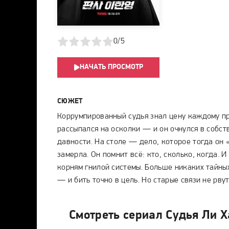
1
2
3
4
5
0/5
НАЧАТЬ ПРОСМОТР
СЮЖЕТ
Коррумпированный судья знал цену каждому при
рассыпался на осколки — и он очнулся в собст
давности. На столе — дело, которое тогда он 
замерла. Он помнит всё: кто, сколько, когда. 
корням гнилой системы. Больше никаких тайных
— и бить точно в цель. Но старые связи не рвут
Смотреть сериал Судья Ли Х