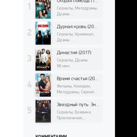
Скорая помощь (1994)
Сериалы, Мелодрамы,
Драмы
98 мин
Дурная кровь (2017)
Сериалы, Криминал,
Драмы
98 мин
Династия (2017)
Сериалы, Драмы
98 мин
Время счастья (2017)
Фильмы, Комедии,
Мелодрамы, Сериалы
98 мин
Звездный путь: Энтерпрайз (2001)
Сериалы, Боевики,
Приключения,
Фантастика, Драмы,
Фильмы про космос
98 мин
КОММЕНТАРИИ