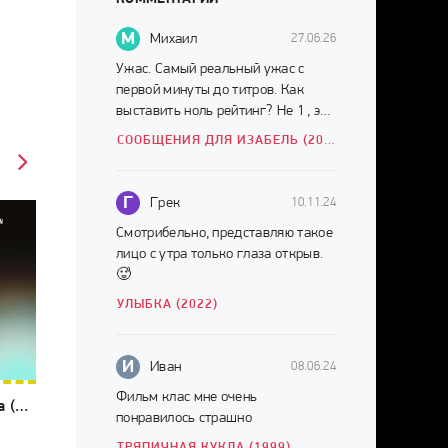
М
Михаил
27.06.26
Ужас. Самый реальный ужас с
первой минуты до титров. Как
выставить ноль рейтинг? Не 1 , это
много. НОЛЬ.
СООБЩЕНИЯ ДЛЯ ИЗАБЕЛЬ (2026)
Г
Грек
10.11.24
Смотрибельно, представляю такое
лицо с утра только глаза открыв.
🥵
УЛЫБКА (2022)
И
Иван
08.06.24
Фильм клас мне очень
Земля греха (2026)
понравилось страшно
ТРЯПИЧНАЯ КУКЛА (1999)