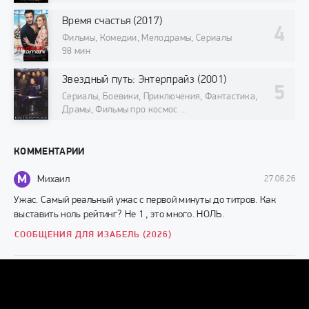
Время счастья (2017)
Фильмы, Комедии, Мелодрамы, Сериалы
98 мин
Звездный путь: Энтерпрайз (2001)
Сериалы, Боевики, Приключения, Фантастика,
Драмы, Фильмы про космос
98 мин
КОММЕНТАРИИ
М
Михаил
27.06.26
Ужас. Самый реальный ужас с первой минуты до титров. Как
выставить ноль рейтинг? Не 1 , это много. НОЛЬ.
СООБЩЕНИЯ ДЛЯ ИЗАБЕЛЬ (2026)
Г
Грек
10.11.24
Смотрибельно, представляю такое лицо с утра только глаза