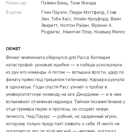
Режиссер:
Пэймэн Бенц, Тони Ясенда
В ролях:
Глен Пауэлл, Перри Мэттфелд, Стив
Зан, Тоби Хасс, Клейн Кроуфорд, Винн
Эверетт, Колтон Райан, Фрэнки А.
Родригес, Квентин Плэр, Ксавьер Миллс
СЮЖЕТ
Финал чемпионата обернулся для Расса Холлидея
катастрофой: роковая ошибка — и победа ускользнула
из рук его команды. А потом — вспышка ярости, удар по
фанату прямо под прицелом телекамер. Карьера рухнула
в одночасье. Годы спустя Расс узнаёт о пробах в
университетскую команду на юге Джорджии — и в нём
вспыхивает отчаянная надежда. Тайком позаимствовав у
отца-гримёра парик и протезы, он создаёт новую
личность. Чед Пауэрс — робкий, но одарённый игрок,
которому только предстоит заявить о себе. И никто не
догадается, что за этой маской — человек, когда‑то